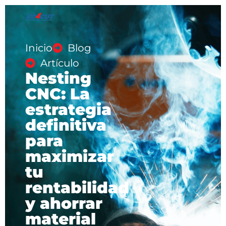
Inicio
Blog
Artículo
Nesting
CNC: La
estrategia
definitiva
para
maximizar
tu
rentabilidad
y ahorrar
material