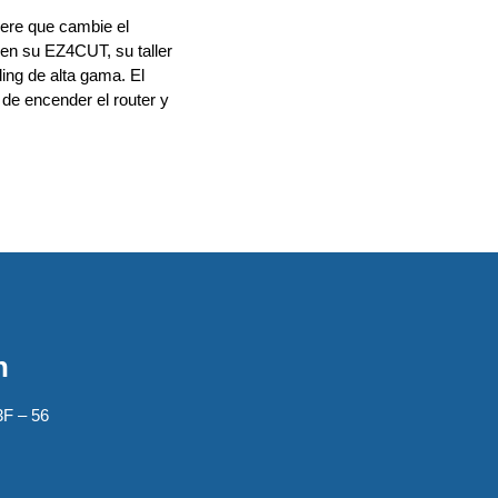
iere que cambie el
 en su EZ4CUT, su taller
ding de alta gama. El
de encender el router y
n
3F – 56