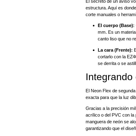
El secreto de un aviso vo
estructura. Aquí es donde
corte manuales o herrami
El cuerpo (Base):
mm. Es un material 
canto liso que no re
La cara (Frente):
E
cortarlo con la EZ4
se derrita o se asti
Integrando 
El Neon Flex de segunda g
exacta para que la luz dib
Gracias a la precisión mi
acrílico o del PVC con la
manguera de neón se aloja
garantizando que el diseño 