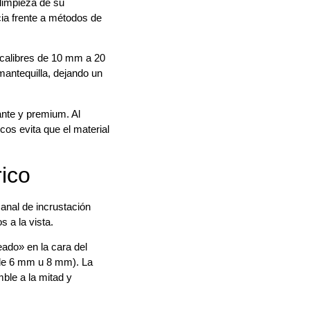
 limpieza de su
cia frente a métodos de
 calibres de 10 mm a 20
 mantequilla, dejando un
lante y premium. Al
cos evita que el material
rico
canal de incrustación
s a la vista.
eado» en la cara del
s de 6 mm u 8 mm). La
ble a la mitad y