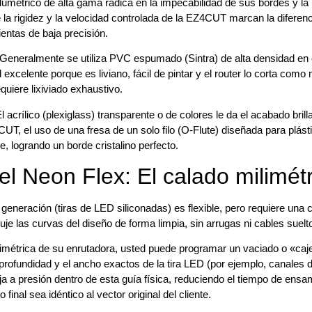
lumétrico de alta gama radica en la impecabilidad de sus bordes y la
 la rigidez y la velocidad controlada de la EZ4CUT marcan la diferen
entas de baja precisión.
Generalmente se utiliza PVC espumado (Sintra) de alta densidad en
excelente porque es liviano, fácil de pintar y el router lo corta como
quiere lixiviado exhaustivo.
l acrílico (plexiglass) transparente o de colores le da el acabado bril
CUT, el uso de una fresa de un solo filo (O-Flute) diseñada para plásti
lle, logrando un borde cristalino perfecto.
el Neon Flex: El calado milimét
eneración (tiras de LED siliconadas) es flexible, pero requiere una 
uje las curvas del diseño de forma limpia, sin arrugas ni cables suelto
limétrica de su enrutadora, usted puede programar un vaciado o «caj
 profundidad y el ancho exactos de la tira LED (por ejemplo, canale
 a presión dentro de esta guía física, reduciendo el tiempo de ensam
final sea idéntico al vector original del cliente.