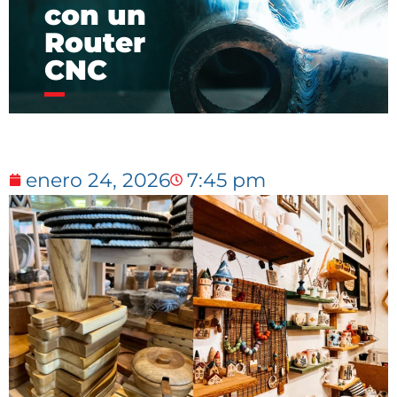
con un
Router
CNC
enero 24, 2026
7:45 pm